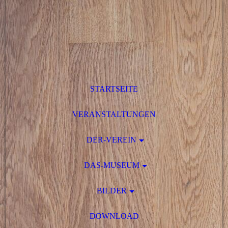
STARTSEITE
VERANSTALTUNGEN
DER-VEREIN
DAS-MUSEUM
BILDER
DOWNLOAD