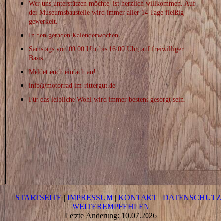
Wer uns unterstützen möchte, ist herzlich willkommen.
Auf
der Museumsbaustelle wird immer aller 14 Tage fleißig
gewerkelt.
In den
geraden
Kalenderwochen
Samstags
von 09:00 Uhr bis 16:00 Uhr, auf freiwilliger
Basis.
Meldet euch einfach an!
info@motorrad-im-rittergut.de
Für das leibliche Wohl wird immer bestens gesorgt sein.
STARTSEITE
|
IMPRESSUM
|
KONTAKT
|
DATENSCHUT
WEITEREMPFEHLEN
Letzte Änderung: 10.07.2026