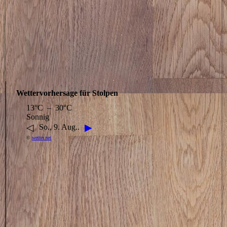
picture-2600 (11)
Wettervorhersage für Stolpen
13°C – 30°C
Sonnig
◁
▶
So., 9. Aug..
©
wetter.net