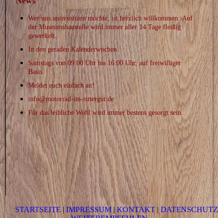
News
Wer uns unterstützen möchte, ist herzlich willkommen.
Auf
der Museumsbaustelle wird immer aller 14 Tage fleißig
gewerkelt.
In den
geraden
Kalenderwochen
Samstags
von 09:00 Uhr bis 16:00 Uhr, auf freiwilliger
Basis.
Meldet euch einfach an!
info@motorrad-im-rittergut.de
Für das leibliche Wohl wird immer bestens gesorgt sein.
STARTSEITE
|
IMPRESSUM
|
KONTAKT
|
DATENSCHUT