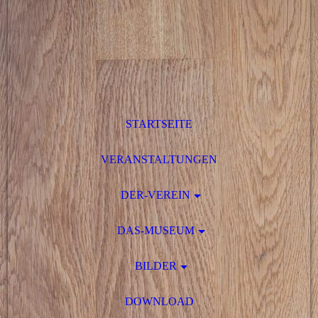
STARTSEITE
VERANSTALTUNGEN
DER-VEREIN
DAS-MUSEUM
BILDER
DOWNLOAD