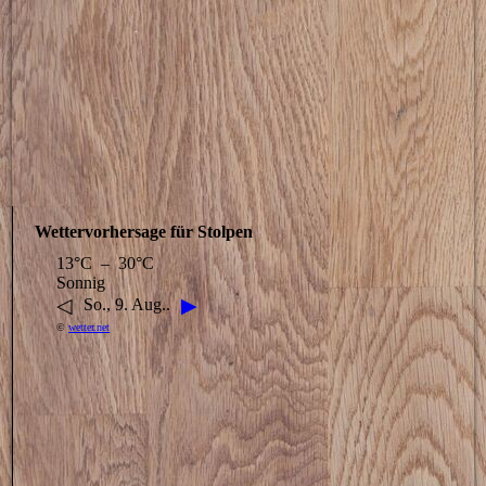
Wettervorhersage für Stolpen
13°C – 30°C
Sonnig
◁
▶
So., 9. Aug..
©
wetter.net